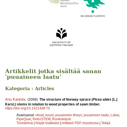
Artikkelit jotka sisältää sanan
'puuaineen laatu'
Kategoria : Articles
Anu Kantola
.
(2008).
The structure of Norway spruce (
Picea abies
[L.]
Karst.) stems in relation to wood properties of sawn timber.
https://doi.org/10.14214/df.70
Avainsanat:
oksat
;
kuusi
;
puuaineen tiheys
;
puuaineen laatu
;
Latva
;
PipeQual
;
RetroSTEM
;
Runkokäyrä
Tiivistelmä
|
Näytä lisätiedot
|
Artikkeli PDF-muodossa
|
Tekijä