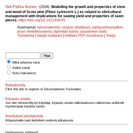
Veli-Pekka Ikonen
.
(2008).
Modelling the growth and properties of stem
and wood of Scots pine (
Pinus sylvestris
L.) as related to silvicultural
management with implications for sawing yield and properties of sawn
pieces.
https://doi.org/10.14214/df.65
Avainsanat:
latvusrakenne
;
rungon oksikkuus
;
sahaussimulaattori
;
puun metsikköasema
;
läpimitan kasvu
;
puuaineen laatu
Tiivistelmä
|
Näytä lisätiedot
|
Artikkeli PDF-muodossa
|
Tekijä
Mikä tahansa sana
Kaikki sanat
Koko hakuteksti
Rekisteröidy
Click this link to register to Dissertationes Forestales.
Kirjaudu sisään
Jos olet rekisteröitynyt käyttäjä, kirjaudu sisään tallentaaksesi valitsemasi artikkelit
myöhempää käyttöä varten.
Ilmoitukset päivityksistä
Kirjautumalla saat tiedotteet uudesta julkaisusta
Valitsemasi artikkelit