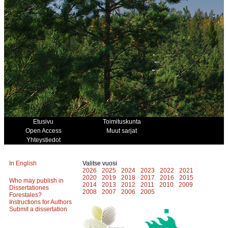
Etusivu
Toimituskunta
Open Access
Muut sarjat
Yhteystiedot
In English
Valitse vuosi
2026
2025
2024
2023
2022
2021
2020
2019
2018
2017
2016
2015
Who may publish in
2014
2013
2012
2011
2010
2009
Dissertationes
2008
2007
2006
2005
Forestales?
Instructions for Authors
Submit a dissertation