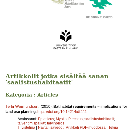
Artikkelit jotka sisältää sanan
'saalistushabitaatit'
Kategoria : Articles
Terhi Wermundsen
.
(2010).
Bat habitat requirements – implications for
land use planning.
https://doi.org/10.14214/df.111
Avainsanat:
Eptesicus
;
Myotis
;
Plecotus
;
saalistushabitaatit
;
talvehtimispaikat
;
talvihorros
Tiivistelmä
|
Näytä lisätiedot
|
Artikkeli PDF-muodossa
|
Tekijä