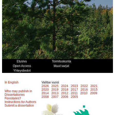
Etusivu
Toimituskunta
Open Access
Muut sarjat
Yhteystiedot
In English
Valitse vuosi
2026
2025
2024
2023
2022
2021
2020
2019
2018
2017
2016
2015
Who may publish in
2014
2013
2012
2011
2010
2009
Dissertationes
2008
2007
2006
2005
Forestales?
Instructions for Authors
Submit a dissertation