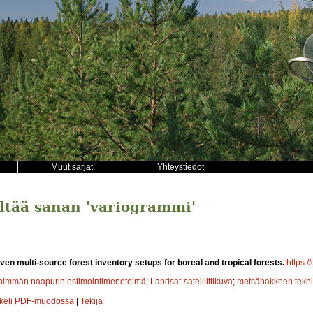
Muut sarjat
Yhteystiedot
ältää sanan 'variogrammi'
iven multi-source forest inventory setups for boreal and tropical forests.
https:/
ähimmän naapurin estimointimenetelmä
;
Landsat-satelliittikuva
;
metsähakkeen tekni
kkeli PDF-muodossa
|
Tekijä