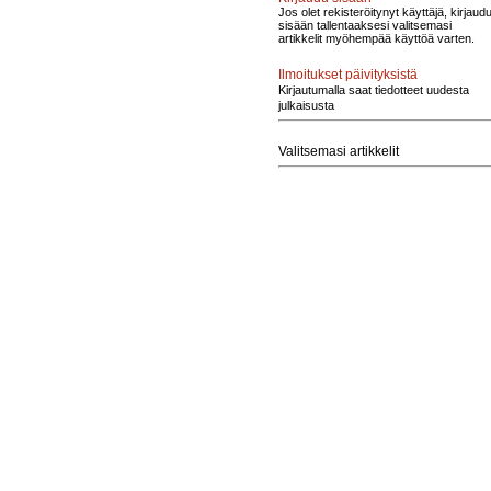
Jos olet rekisteröitynyt käyttäjä, kirjaud
sisään tallentaaksesi valitsemasi
artikkelit myöhempää käyttöä varten.
Ilmoitukset päivityksistä
Kirjautumalla saat tiedotteet uudesta
julkaisusta
Valitsemasi artikkelit