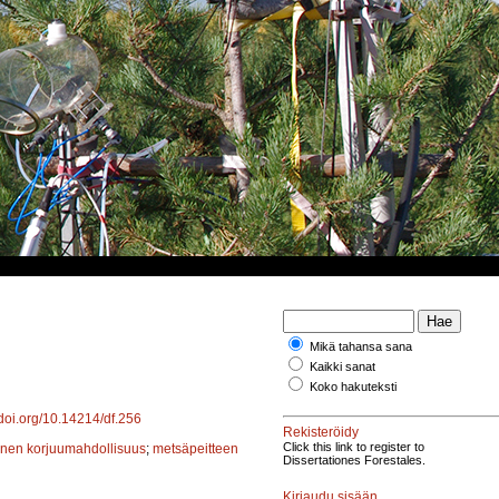
Mikä tahansa sana
Kaikki sanat
Koko hakuteksti
/doi.org/10.14214/df.256
Rekisteröidy
Click this link to register to
nen korjuumahdollisuus
;
metsäpeitteen
Dissertationes Forestales.
Kirjaudu sisään