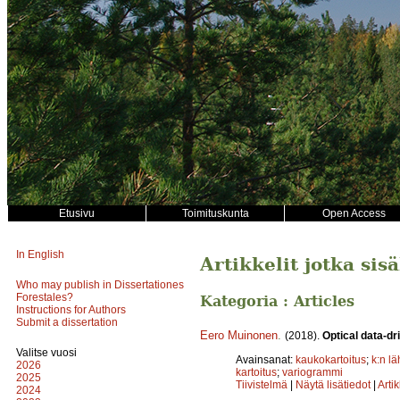
Etusivu
Toimituskunta
Open Access
In English
Artikkelit jotka sis
Who may publish in Dissertationes
Forestales?
Kategoria : Articles
Instructions for Authors
Submit a dissertation
Eero Muinonen
.
(2018).
Optical data-dr
Valitse vuosi
Avainsanat:
kaukokartoitus
;
k:n l
2026
kartoitus
;
variogrammi
2025
Tiivistelmä
|
Näytä lisätiedot
|
Arti
2024