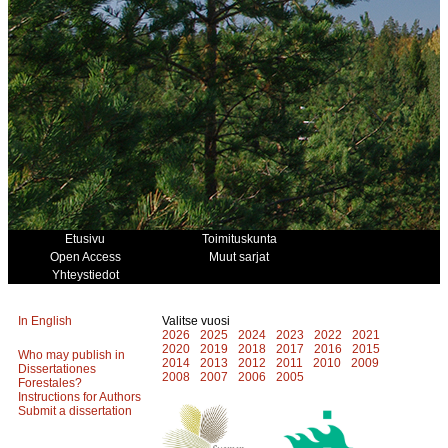
Etusivu
Toimituskunta
Open Access
Muut sarjat
Yhteystiedot
In English
Valitse vuosi
2026
2025
2024
2023
2022
2021
2020
2019
2018
2017
2016
2015
Who may publish in
2014
2013
2012
2011
2010
2009
Dissertationes
2008
2007
2006
2005
Forestales?
Instructions for Authors
Submit a dissertation