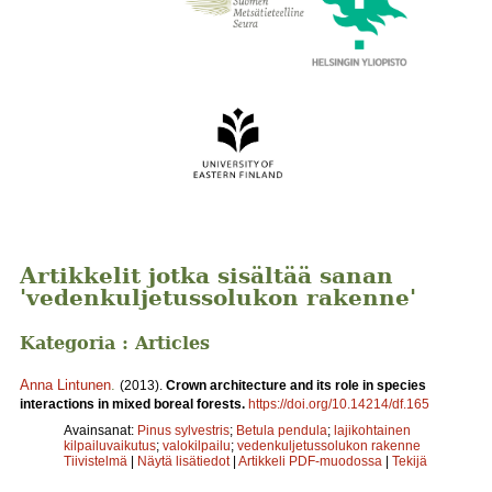
Artikkelit jotka sisältää sanan
'vedenkuljetussolukon rakenne'
Kategoria : Articles
Anna Lintunen
.
(2013).
Crown architecture and its role in species
interactions in mixed boreal forests.
https://doi.org/10.14214/df.165
Avainsanat:
Pinus sylvestris
;
Betula pendula
;
lajikohtainen
kilpailuvaikutus
;
valokilpailu
;
vedenkuljetussolukon rakenne
Tiivistelmä
|
Näytä lisätiedot
|
Artikkeli PDF-muodossa
|
Tekijä