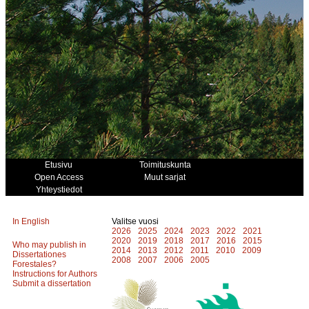
Etusivu
Toimituskunta
Open Access
Muut sarjat
Yhteystiedot
In English
Valitse vuosi
2026
2025
2024
2023
2022
2021
2020
2019
2018
2017
2016
2015
Who may publish in
2014
2013
2012
2011
2010
2009
Dissertationes
2008
2007
2006
2005
Forestales?
Instructions for Authors
Submit a dissertation