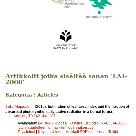
Artikkelit jotka sisältää sanan 'LAI-
2000'
Kategoria : Articles
Titta Majasalmi
.
(2015).
Estimation of leaf area index and the fraction of
absorbed photosynthetically active radiation in a boreal forest.
https://doi.org/10.14214/df.187
Avainsanat:
LAI
;
fPAR
;
globaali kasvillisuustuote
;
TRAC
;
LAI-2000
;
fotonin uudelleen törmäyksen todennäköisyys
Tiivistelmä
|
Näytä lisätiedot
|
Artikkeli PDF-muodossa
|
Tekijä