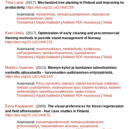
Tiina Laine
.
(2017).
Mechanized tree planting in Finland and improving its
productivity.
https://doi.org/10.14214/df.239
Avainsanat:
metsänhoito
;
metsänuudistaminen
;
istutuskone
;
koneellistaminen
;
taimi
Tiivistelmä
|
Näytä lisätiedot
|
Artikkeli PDF-muodossa
|
Tekijä
Karri Uotila
.
(2017).
Optimization of early cleaning and precommercial
thinning methods in juvenile stand management of Norway.
https://doi.org/10.14214/df.231
Avainsanat:
maanmuokkaus
;
metsänhoito
;
tuottavuus
;
varhaisperkaus
;
taimikonharvennus
;
uudistaminen
Tiivistelmä
|
Näytä lisätiedot
|
Artikkeli PDF-muodossa
|
Tekijä
Markku Saarinen
.
(2013).
Männyn kylvö ja luontainen taimettuminen
vanhoilla ojitusalueilla – turvemaiden uudistamisen erityispiirteitä.
https://doi.org/10.14214/df.164
Avainsanat:
Pinus sylvestris
;
laikutus
;
ojitetut turvemaat
;
mätästys
;
metsän uudistaminen
;
vedenpinnan taso
;
turpeen kosteus
;
turpeen
vedenpidätys
;
kasvillisuussukkessio
;
raaka-humus
Tiivistelmä
|
Näytä lisätiedot
|
Artikkeli PDF-muodossa
|
Tekijä
Eeva Karjalainen
.
(2006).
The visual preferences for forest regeneration
and field afforestation - four case studies in Finland.
https://doi.org/10.14214/df.31
Avainsanat:
maisemapreferenssit
;
metsänuudistaminen
;
pellonmetsitys
;
maisemallinen arvostus
;
visualisointi