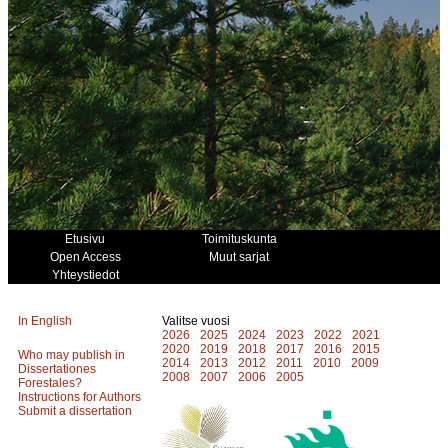
Etusivu
Toimituskunta
Open Access
Muut sarjat
Yhteystiedot
In English
Valitse vuosi
2026
2025
2024
2023
2022
2021
2020
2019
2018
2017
2016
2015
Who may publish in
2014
2013
2012
2011
2010
2009
Dissertationes
2008
2007
2006
2005
Forestales?
Instructions for Authors
Submit a dissertation