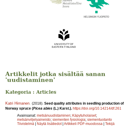
Artikkelit jotka sisältää sanan
'uudistaminen'
Kategoria : Articles
Katri Himanen
.
(2018).
Seed quality attributes in seedling production of
Norway spruce (
Picea abies
(L.) Karst.).
https://doi.org/10.14214/df.261
Avainsanat:
metsänuudistaminen
;
Käpytuholaiset
;
metsänviljelyaineisto
;
siementen fysiologia
;
siementuotanto
Tiivistelmä
|
Näytä lisätiedot
|
Artikkeli PDF-muodossa
|
Tekijä