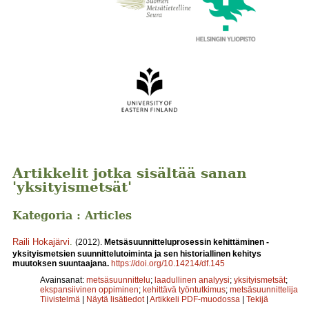
Artikkelit jotka sisältää sanan
'yksityismetsät'
Kategoria : Articles
Raili Hokajärvi
.
(2012).
Metsäsuunnitteluprosessin kehittäminen -
yksityismetsien suunnittelutoiminta ja sen historiallinen kehitys
muutoksen suuntaajana.
https://doi.org/10.14214/df.145
Avainsanat:
metsäsuunnittelu
;
laadullinen analyysi
;
yksityismetsät
;
ekspansiivinen oppiminen
;
kehittävä työntutkimus
;
metsäsuunnittelija
Tiivistelmä
|
Näytä lisätiedot
|
Artikkeli PDF-muodossa
|
Tekijä