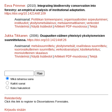
Eeva Primmer
.
(2010).
Integrating biodiversity conservation into
forestry: an empirical analysis of institutional adaptation.
https://doi.org/10.14214/df.109
Avainsanat:
Politiikan toimeenpano
;
organisaatioiden sopeutuminen
;
instituutiot
;
yksityismetsätalous
;
metsäammattilainen
;
verkostot
Tiivistelmä
|
Näytä lisätiedot
|
Artikkeli PDF-muodossa
|
Tekijä
Jukka Tikkanen
.
(2006).
Osapuolten välinen yhteistyö yksityismetsien
suunnittelussa.
https://doi.org/10.14214/df.26
Avainsanat:
metsäsuunnittelu
;
yksityismetsät
;
osallistava suunnittelu
;
vuorovaikutteinen suunnittelu
;
verkostoanalyysi
;
käsitekartoitus
;
moniulotteinen skaalaus
Tiivistelmä
|
Näytä lisätiedot
|
Artikkeli PDF-muodossa
|
Tekijä
Mikä tahansa sana
Kaikki sanat
Koko hakuteksti
Rekisteröidy
Click this link to register to Dissertationes Forestales.
Kirjaudu sisään