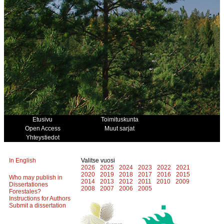
Etusivu
Toimituskunta
Open Access
Muut sarjat
Yhteystiedot
In English
Valitse vuosi
2026
2025
2024
2023
2022
2021
2020
2019
2018
2017
2016
2015
Who may publish in
2014
2013
2012
2011
2010
2009
Dissertationes
2008
2007
2006
2005
Forestales?
Instructions for Authors
Submit a dissertation