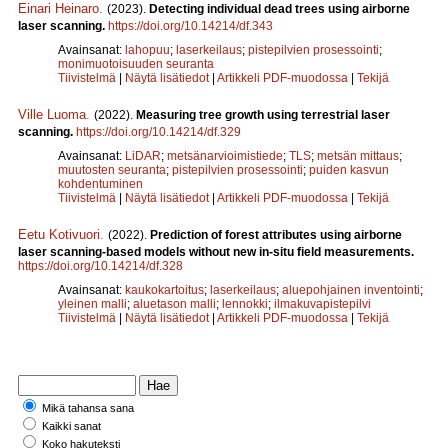
Einari Heinaro
.
(2023).
Detecting individual dead trees using airborne
laser scanning.
https://doi.org/10.14214/df.343
Avainsanat:
lahopuu
;
laserkeilaus
;
pistepilvien prosessointi
;
monimuotoisuuden seuranta
Tiivistelmä
|
Näytä lisätiedot
|
Artikkeli PDF-muodossa
|
Tekijä
Ville Luoma
.
(2022).
Measuring tree growth using terrestrial laser
scanning.
https://doi.org/10.14214/df.329
Avainsanat:
LiDAR
;
metsänarvioimistiede
;
TLS
;
metsän mittaus
;
muutosten seuranta
;
pistepilvien prosessointi
;
puiden kasvun
kohdentuminen
Tiivistelmä
|
Näytä lisätiedot
|
Artikkeli PDF-muodossa
|
Tekijä
Eetu Kotivuori
.
(2022).
Prediction of forest attributes using airborne
laser scanning-based models without new in-situ field measurements.
https://doi.org/10.14214/df.328
Avainsanat:
kaukokartoitus
;
laserkeilaus
;
aluepohjainen inventointi
;
yleinen malli
;
aluetason malli
;
lennokki
;
ilmakuvapistepilvi
Tiivistelmä
|
Näytä lisätiedot
|
Artikkeli PDF-muodossa
|
Tekijä
Mikä tahansa sana
Kaikki sanat
Koko hakuteksti