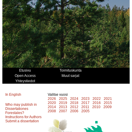
Etusivu
Toimituskunta
Open Access
Muut sarjat
Yhteystiedot
In English
Valitse vuosi
2026
2025
2024
2023
2022
2021
2020
2019
2018
2017
2016
2015
Who may publish in
2014
2013
2012
2011
2010
2009
Dissertationes
2008
2007
2006
2005
Forestales?
Instructions for Authors
Submit a dissertation