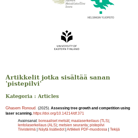
Artikkelit jotka sisältää sanan
'pistepilvi'
Kategoria : Articles
Ghasem Ronoud
.
(2025).
Assessing tree growth and competition using
laser scanning.
https://doi.org/10.14214/df.371
Avainsanat:
boreaaliset metsät
;
maalaserkeilaus (TLS)
;
lentolaserkeilaus (ALS)
;
metsien seuranta
;
pistepilvi
Tiivistelmä
|
Näytä lisätiedot
|
Artikkeli PDF-muodossa
|
Tekijä